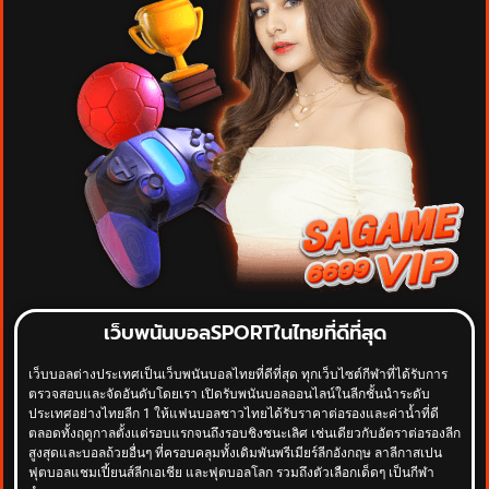
เว็บพนันบอลSPORTในไทยที่ดีที่สุด
เว็บบอลต่างประเทศเป็นเว็บพนันบอลไทยที่ดีที่สุด ทุกเว็บไซต์กีฬาที่ได้รับการ
ตรวจสอบและจัดอันดับโดยเรา เปิดรับพนันบอลออนไลน์ในลีกชั้นนำระดับ
ประเทศอย่างไทยลีก 1 ให้แฟนบอลชาวไทยได้รับราคาต่อรองและค่าน้ำที่ดี
ตลอดทั้งฤดูกาลตั้งแต่รอบแรกจนถึงรอบชิงชนะเลิศ เช่นเดียวกับอัตราต่อรองลีก
สูงสุดและบอลถ้วยอื่นๆ ที่ครอบคลุมทั้งเดิมพันพรีเมียร์ลีกอังกฤษ ลาลีกาสเปน
ฟุตบอลแชมเปี้ยนส์ลีกเอเชีย และฟุตบอลโลก รวมถึงตัวเลือกเด็ดๆ เป็นกีฬา