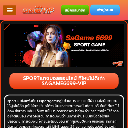
สิทธิพิเศษ
คำถามที่พบบ่อย FAQ
SPORTแทงบอลออนไลน์ ที่ไหนไม่ดีเท่า
SAGAME6699-VIP
sport เอาใจแฟนกีฬา (sportgaming) ด้วยการรวบรวมกีฬาออนไลน์มากมาย
ให้ผู้เล่นได้สนุกไม่จำเจ เรียกได้ว่าเป็นแหล่งรวมการพนันที่ครบครันในที่เดียว ไม่
ต้องเสียเวลาเปลี่ยนเว็บพนันไปมา ด้วยราคาค่าน้ำที่สูง จ่ายจริง จ่ายไว ไร้กังวล
อย่างแน่นอน การถอนเงิน การเดิมพันดำเนินการผ่านระบบที่เชื่อถือได้และ
ปลอดภัย การเดิมพันที่ง่ายและไม่ซับซ้อน หากผู้เล่นมีปัญหา ข้อสงสัย สามารถ
ติดต่อทีมดูแลลูกค้าของเราได้ที่ LINE ตลอด 24 ชม. ลงทะเบียนวันนี้ รับโบนัส