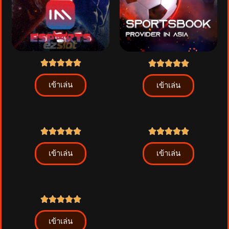










เข้าเล่น
เข้าเล่น










เข้าเล่น
เข้าเล่น





เข้าเล่น