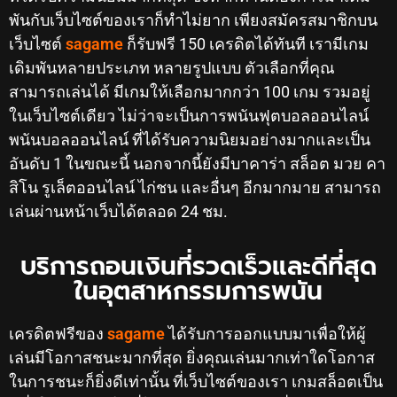
พันกับเว็บไซต์ของเราก็ทำไม่ยาก เพียงสมัครสมาชิกบน
เว็บไซต์
sagame
ก็รับฟรี 150 เครดิตได้ทันที เรามีเกม
เดิมพันหลายประเภท หลายรูปแบบ ตัวเลือกที่คุณ
สามารถเล่นได้ มีเกมให้เลือกมากกว่า 100 เกม รวมอยู่
ในเว็บไซต์เดียว ไม่ว่าจะเป็นการพนันฟุตบอลออนไลน์
พนันบอลออนไลน์ ที่ได้รับความนิยมอย่างมากและเป็น
อันดับ 1 ในขณะนี้ นอกจากนี้ยังมีบาคาร่า สล็อต มวย คา
สิโน รูเล็ตออนไลน์ ไก่ชน และอื่นๆ อีกมากมาย สามารถ
เล่นผ่านหน้าเว็บได้ตลอด 24 ชม.
บริการถอนเงินที่รวดเร็วและดีที่สุด
ในอุตสาหกรรมการพนัน
เครดิตฟรีของ
sagame
ได้รับการออกแบบมาเพื่อให้ผู้
เล่นมีโอกาสชนะมากที่สุด ยิ่งคุณเล่นมากเท่าใดโอกาส
ในการชนะก็ยิ่งดีเท่านั้น ที่เว็บไซต์ของเรา เกมสล็อตเป็น