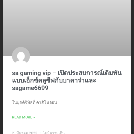
sa gaming vip – เปิดประสบการณ์เดิมพัน
แบบเอ็กซ์คลูซีฟกับบาคาร่าและ
sagame6699
ในยุคดิจิทัลที่ คาสิโนออน
READ MORE »
21 มีนาคม 2025
ไม่มีความเห็น