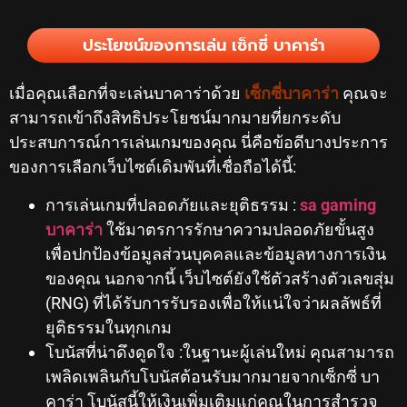
ประโยชน์ของการเล่น เซ็กซี่ บาคาร่า
เมื่อคุณเลือกที่จะเล่นบาคาร่าด้วย
เซ็กซี่บาคาร่า
คุณจะ
สามารถเข้าถึงสิทธิประโยชน์มากมายที่ยกระดับ
ประสบการณ์การเล่นเกมของคุณ นี่คือข้อดีบางประการ
ของการเลือกเว็บไซต์เดิมพันที่เชื่อถือได้นี้:
การเล่นเกมที่ปลอดภัยและยุติธรรม :
sa gaming
บาคาร่า
ใช้มาตรการรักษาความปลอดภัยขั้นสูง
เพื่อปกป้องข้อมูลส่วนบุคคลและข้อมูลทางการเงิน
ของคุณ นอกจากนี้ เว็บไซต์ยังใช้ตัวสร้างตัวเลขสุ่ม
(RNG) ที่ได้รับการรับรองเพื่อให้แน่ใจว่าผลลัพธ์ที่
ยุติธรรมในทุกเกม
โบนัสที่น่าดึงดูดใจ :ในฐานะผู้เล่นใหม่ คุณสามารถ
เพลิดเพลินกับโบนัสต้อนรับมากมายจากเซ็กซี่ บา
คาร่า โบนัสนี้ให้เงินเพิ่มเติมแก่คุณในการสำรวจ